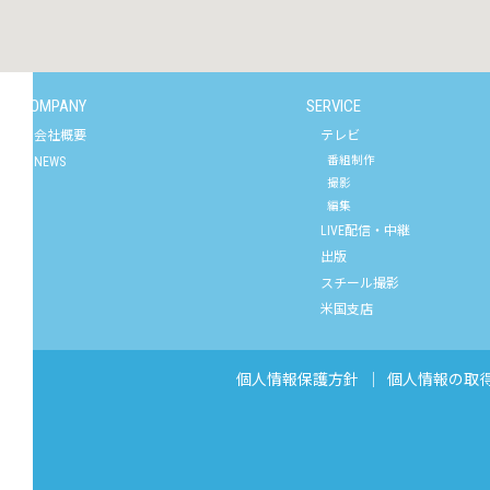
COMPANY
SERVICE
会社概要
テレビ
番組制作
NEWS
撮影
編集
LIVE配信・中継
出版
スチール撮影
米国支店
個人情報保護方針
｜
個人情報の取