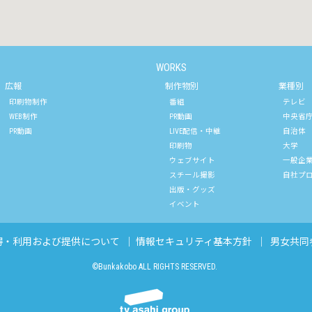
WORKS
広報
制作物別
業種別
印刷物制作
番組
テレビ
WEB制作
PR動画
中央省
PR動画
LIVE配信・中継
自治体
印刷物
大学
ウェブサイト
一般企
スチール撮影
自社プ
出版・グッズ
イベント
得・利用および提供について
｜
情報セキュリティ基本方針
｜
男女共同
©Bunkakobo ALL RIGHTS RESERVED.