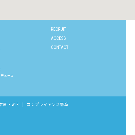
RECRUIT
ACCESS
CONTACT
庁
業
ロデュース
参画・WLB
｜
コンプライアンス憲章