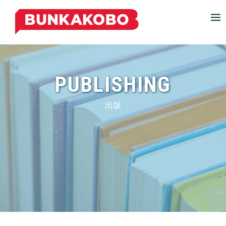
S
k
i
p
t
o
PUBLISHING
c
o
n
出版
t
e
n
t