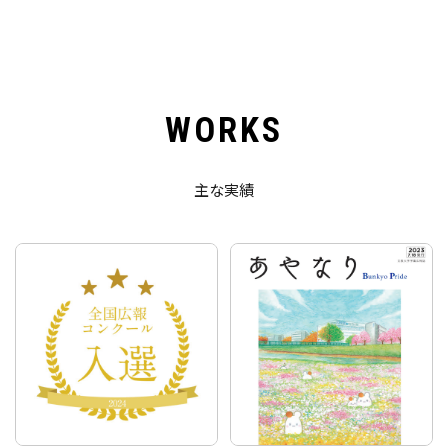
P
o
s
WORKS
t
e
d
主な実績
o
n