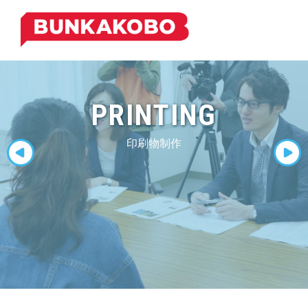
S
k
i
p
t
o
PRINTING
c
o
n
印刷物制作
t
Previous
Next
e
n
t