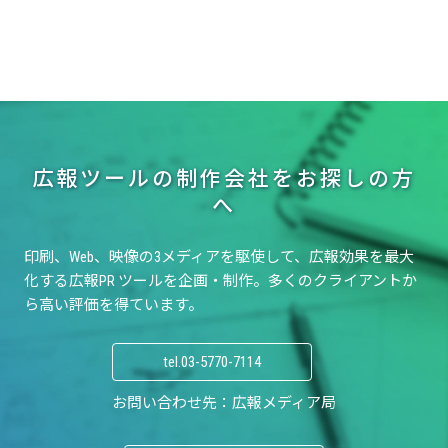
g
g
g
の
e
e
e
ペ
ー
ジ
送
り
広報ツールの制作会社をお探しの方
へ
印刷、Web、映像の3メディアを駆使して、
広報効果を最大
化する広報PR ツールを企画・制作。
多くのクライアントか
ら高い評価を得ています。
tel.
03-5770-7114
お問い合わせ先：広報メディア局