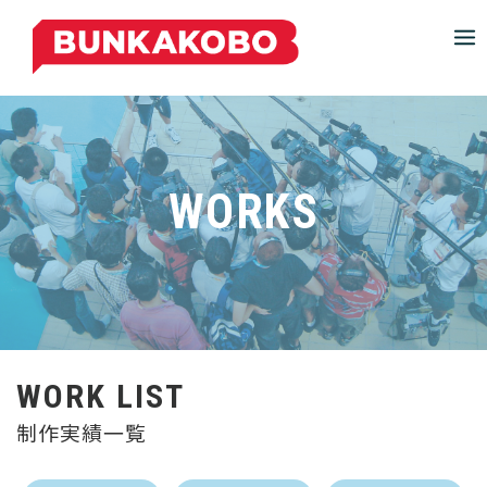
S
k
i
p
t
o
c
WORKS
o
n
t
e
n
t
WORK LIST
制作実績一覧