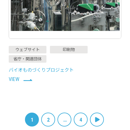
ウェブサイト
印刷物
省庁・関連団体
バイオものづくりプロジェクト
VIEW
投
P
1
P
2
…
P
4
a
a
a
稿