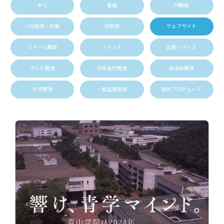
全て
番組
PR動画
LIVE配信・中継
印刷物
ウェブサイト
スチール撮影
イベント
出版・グッズ
テレビ関連
中央省庁関連
自治体関連
大学関連
一般企業関連
自社プロデュース