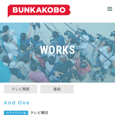
S
k
i
p
t
o
c
WORKS
o
n
t
e
n
t
P
テレビ関連
番組
o
s
And One
t
e
テレビ朝日
クライアント名