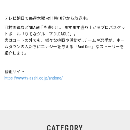
テレビ朝日で毎週木曜 夜11時10分から放送中。
河村勇輝などNBA選手も輩出し、ますます盛り上がるプロバスケッ
トボール「りそなグループ B.LEAGUE」。
実はコートの外でも、様々な挑戦や活動が…チームや選手が、ホー
ムタウンの人たちにエナジーを与える「And One」なストーリーを
紹介します。
番組サイト
https://www.tv-asahi.co.jp/andone/
CATEGORY