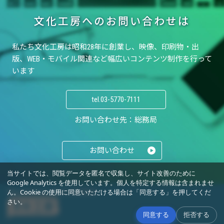
文化工房へのお問い合わせは
私たち文化工房は昭和28年に創業し、
映像、印刷物・出
版、WEB・モバイル関連など
幅広いコンテンツ制作を行って
います
tel.
03-5770-7111
お問い合わせ先：総務局
お問い合わせ
当サイトでは、閲覧データを匿名で収集し、サイト改善のために
Google Analytics を使用しています。個人を特定する情報は含まれませ
ん。Cookie の使用に同意いただける場合は「同意する」を押してくだ
©Bunkakobo ALL RIGHTS RESERVED.
さい。
同意する
拒否する