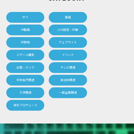
全て
番組
PR動画
LIVE配信・中継
印刷物
ウェブサイト
スチール撮影
イベント
出版・グッズ
テレビ関連
中央省庁関連
自治体関連
大学関連
一般企業関連
自社プロデュース