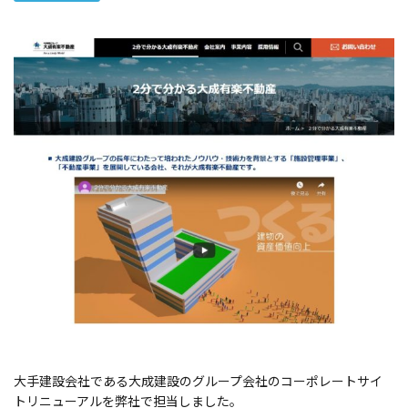
d
o
n
大手建設会社である大成建設のグループ会社のコーポレートサイ
トリニューアルを弊社で担当しました。