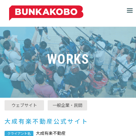
S
k
i
p
t
o
c
WORKS
o
n
t
e
n
t
P
ウェブサイト
一般企業・民間
o
s
大成有楽不動産公式サイト
t
e
大成有楽不動産
クライアント名