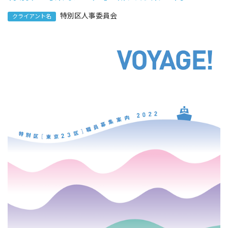
e
特別区人事委員会
クライアント名
d
o
n