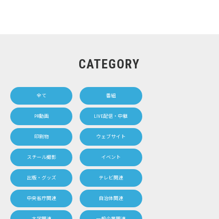
CATEGORY
全て
番組
PR動画
LIVE配信・中継
印刷物
ウェブサイト
スチール撮影
イベント
出版・グッズ
テレビ関連
中央省庁関連
自治体関連
大学関連
一般企業関連