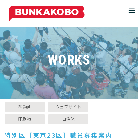
S
k
i
p
t
o
c
WORKS
o
n
t
e
n
t
PR動画
ウェブサイト
P
印刷物
自治体
o
s
特別区［東京23区］職員募集案内
t